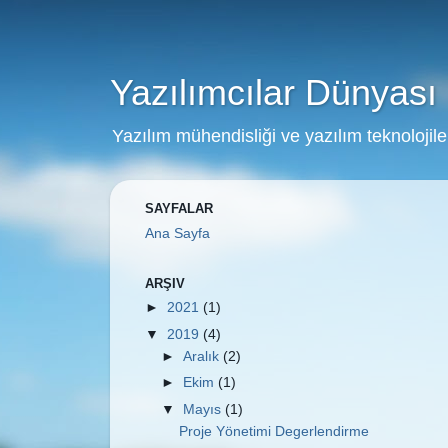
Yazılımcılar Dünyası
Yazılım mühendisliği ve yazılım teknolojiler
SAYFALAR
Ana Sayfa
ARŞIV
►
2021
(1)
▼
2019
(4)
►
Aralık
(2)
►
Ekim
(1)
▼
Mayıs
(1)
Proje Yönetimi Degerlendirme