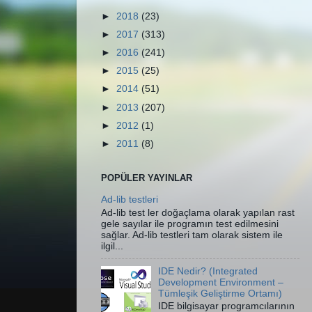
►
2018
(23)
►
2017
(313)
►
2016
(241)
►
2015
(25)
►
2014
(51)
►
2013
(207)
►
2012
(1)
►
2011
(8)
POPÜLER YAYINLAR
Ad-lib testleri
Ad-lib test ler doğaçlama olarak yapılan rast
gele sayılar ile programın test edilmesini
sağlar. Ad-lib testleri tam olarak sistem ile
ilgil...
IDE Nedir? (Integrated
Development Environment –
Tümleşik Geliştirme Ortamı)
IDE bilgisayar programcılarının