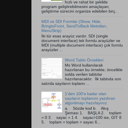
hızlı ve rahat bir şekilde
program geliştirebilmesini amaçlayan,
geliştirme sürecini organize edebilen birç...
MDI ve SDI Formlar (Show, Hide,
BringtoFront, SendToBack Metotları,
MenuStrip)
İki tür esas arayüz vardır. SDI (single
document interface) tek formlu arayüzler ve
MDI (multiple document interface) çok formlu
arayüzler ...
Word Tablo Örnekleri
Ms Word kullanılarak
hazırlanan bu örnekte; öncelikle
solda verilen tablolar
hazırlanacaktır. İlk tabloda son
satırda sayıların toplamı ...
1'den 100'e kadar olan
sayıların toplamını yazdıran
algoritmayı hazırlayınız.
a. Sözde kod b. Akış
Şeması 1. BAŞLA 2. toplam
= 0 3. sayac = 1 4. sayac>100 ise, GİT 8
5. toplam = toplam + sayac 6...