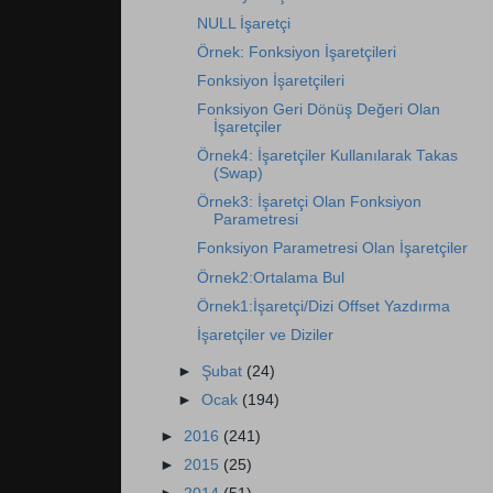
NULL İşaretçi
Örnek: Fonksiyon İşaretçileri
Fonksiyon İşaretçileri
Fonksiyon Geri Dönüş Değeri Olan
İşaretçiler
Örnek4: İşaretçiler Kullanılarak Takas
(Swap)
Örnek3: İşaretçi Olan Fonksiyon
Parametresi
Fonksiyon Parametresi Olan İşaretçiler
Örnek2:Ortalama Bul
Örnek1:İşaretçi/Dizi Offset Yazdırma
İşaretçiler ve Diziler
►
Şubat
(24)
►
Ocak
(194)
►
2016
(241)
►
2015
(25)