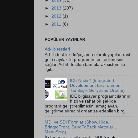
►
2014
(51)
►
2013
(207)
►
2012
(1)
►
2011
(8)
POPÜLER YAYINLAR
Ad-lib testleri
Ad-lib test ler doğaçlama olarak yapılan rast
gele sayılar ile programın test edilmesini
sağlar. Ad-lib testleri tam olarak sistem ile
ilgil...
IDE Nedir? (Integrated
Development Environment –
Tümleşik Geliştirme Ortamı)
IDE bilgisayar programcılarının
hızlı ve rahat bir şekilde
program geliştirebilmesini amaçlayan,
geliştirme sürecini organize edebilen birç...
MDI ve SDI Formlar (Show, Hide,
BringtoFront, SendToBack Metotları,
MenuStrip)
İki tür esas arayüz vardır. SDI (single