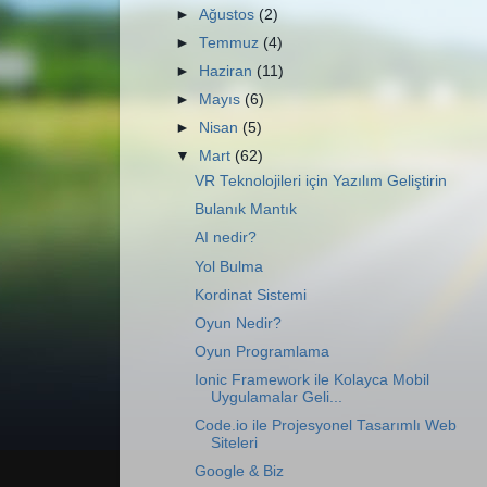
►
Ağustos
(2)
►
Temmuz
(4)
►
Haziran
(11)
►
Mayıs
(6)
►
Nisan
(5)
▼
Mart
(62)
VR Teknolojileri için Yazılım Geliştirin
Bulanık Mantık
AI nedir?
Yol Bulma
Kordinat Sistemi
Oyun Nedir?
Oyun Programlama
Ionic Framework ile Kolayca Mobil
Uygulamalar Geli...
Code.io ile Projesyonel Tasarımlı Web
Siteleri
Google & Biz