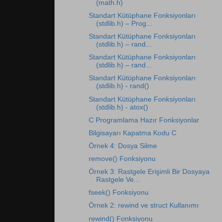
(math.h)
Standart Kütüphane Fonksiyonları
(stdlib.h) – Prog...
Standart Kütüphane Fonksiyonları
(stdlib.h) – rand...
Standart Kütüphane Fonksiyonları
(stdlib.h) – rand...
Standart Kütüphane Fonksiyonları
(stdlib.h) - rand()
Standart Kütüphane Fonksiyonları
(stdlib.h) - atox()
C Programlama Hazır Fonksiyonlar
Bilgisayarı Kapatma Kodu C
Örnek 4: Dosya Silme
remove() Fonksiyonu
Örnek 3: Rastgele Erişimli Bir Dosyaya
Rastgele Ve...
fseek() Fonksiyonu
Örnek 2: rewind ve struct Kullanımı
rewind() Fonksiyonu