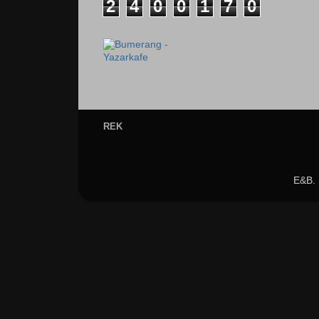
2
4
0
0
1
7
0
REK
E&B.