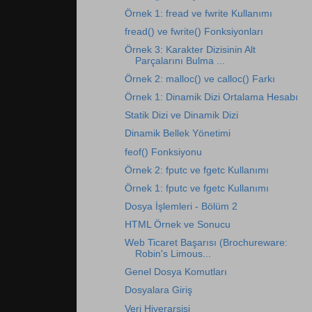
Örnek 1: fread ve fwrite Kullanımı
fread() ve fwrite() Fonksiyonları
Örnek 3: Karakter Dizisinin Alt
Parçalarını Bulma ...
Örnek 2: malloc() ve calloc() Farkı
Örnek 1: Dinamik Dizi Ortalama Hesabı
Statik Dizi ve Dinamik Dizi
Dinamik Bellek Yönetimi
feof() Fonksiyonu
Örnek 2: fputc ve fgetc Kullanımı
Örnek 1: fputc ve fgetc Kullanımı
Dosya İşlemleri - Bölüm 2
HTML Örnek ve Sonucu
Web Ticaret Başarısı (Brochureware:
Robin's Limous...
Genel Dosya Komutları
Dosyalara Giriş
Veri Hiyerarşisi