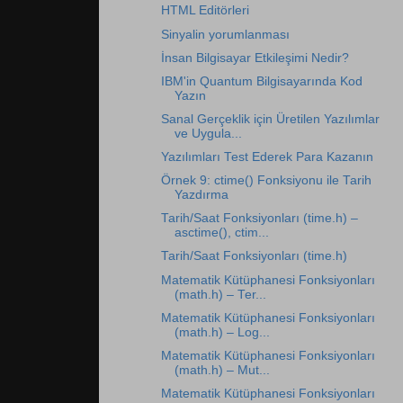
HTML Editörleri
Sinyalin yorumlanması
İnsan Bilgisayar Etkileşimi Nedir?
IBM'in Quantum Bilgisayarında Kod
Yazın
Sanal Gerçeklik için Üretilen Yazılımlar
ve Uygula...
Yazılımları Test Ederek Para Kazanın
Örnek 9: ctime() Fonksiyonu ile Tarih
Yazdırma
Tarih/Saat Fonksiyonları (time.h) –
asctime(), ctim...
Tarih/Saat Fonksiyonları (time.h)
Matematik Kütüphanesi Fonksiyonları
(math.h) – Ter...
Matematik Kütüphanesi Fonksiyonları
(math.h) – Log...
Matematik Kütüphanesi Fonksiyonları
(math.h) – Mut...
Matematik Kütüphanesi Fonksiyonları