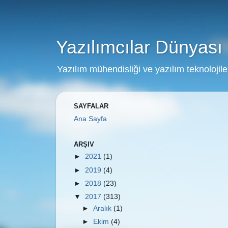
Yazılımcılar Dünyası
Yazılım mühendisliği ve yazılım teknolojiler
SAYFALAR
Ana Sayfa
ARŞIV
►
2021
(1)
►
2019
(4)
►
2018
(23)
▼
2017
(313)
►
Aralık
(1)
►
Ekim
(4)