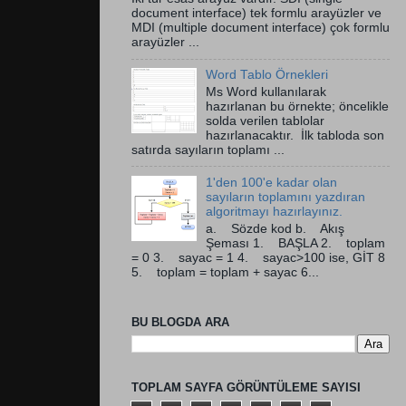
document interface) tek formlu arayüzler ve
MDI (multiple document interface) çok formlu
arayüzler ...
Word Tablo Örnekleri
Ms Word kullanılarak
hazırlanan bu örnekte; öncelikle
solda verilen tablolar
hazırlanacaktır. İlk tabloda son
satırda sayıların toplamı ...
1'den 100'e kadar olan
sayıların toplamını yazdıran
algoritmayı hazırlayınız.
a. Sözde kod b. Akış
Şeması 1. BAŞLA 2. toplam
= 0 3. sayac = 1 4. sayac>100 ise, GİT 8
5. toplam = toplam + sayac 6...
BU BLOGDA ARA
TOPLAM SAYFA GÖRÜNTÜLEME SAYISI